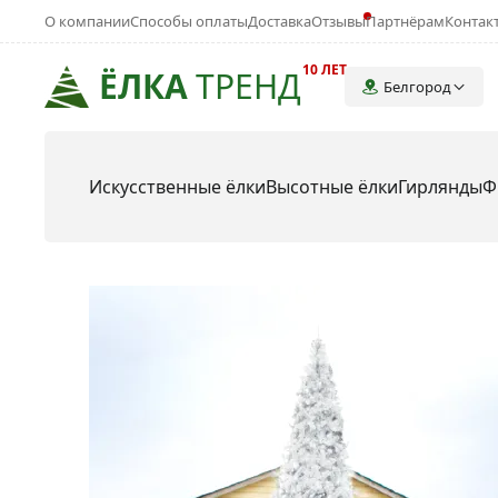
О компании
Способы оплаты
Доставка
Отзывы
Партнёрам
Контак
10 ЛЕТ
ЁЛКА
ТРЕНД
Белгород
Искусственные ёлки
Высотные ёлки
Гирлянды
Ф