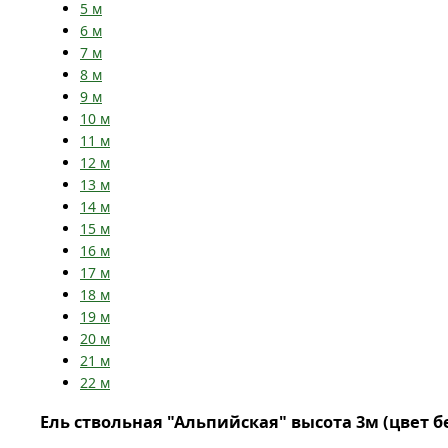
5
м
6
м
7
м
8
м
9
м
10
м
11
м
12
м
13
м
14
м
15
м
16
м
17
м
18
м
19
м
20
м
21
м
22
м
Ель ствольная "Альпийская" высота 3м (цвет 