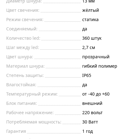
Диаметр шнура:
13 мм
Цвет свечения:
жёлтый
Режим свечения:
статика
Соединяемый:
да
Количество led:
360
штук
Шаг между led:
2,7
см
Цвет шнура:
прозрачный
Материал шнура:
гибкий полимер
Степень защиты:
IP65
Влагостойкая:
да
Температурный режим:
от -40 до +60
Блок питания:
внешний
Рабочее напряжение:
220
вольт
Потребляемая мощность:
30
Ватт
Гарантия
1 год