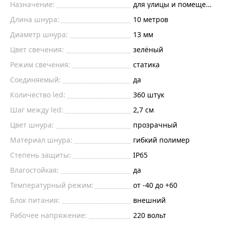
Назначение:
для улицы и помещений
Длина шнура:
10
метров
Диаметр шнура:
13 мм
Цвет свечения:
зелёный
Режим свечения:
статика
Соединяемый:
да
Количество led:
360
штук
Шаг между led:
2,7
см
Цвет шнура:
прозрачный
Материал шнура:
гибкий полимер
Степень защиты:
IP65
Влагостойкая:
да
Температурный режим:
от -40 до +60
Блок питания:
внешний
Рабочее напряжение:
220
вольт