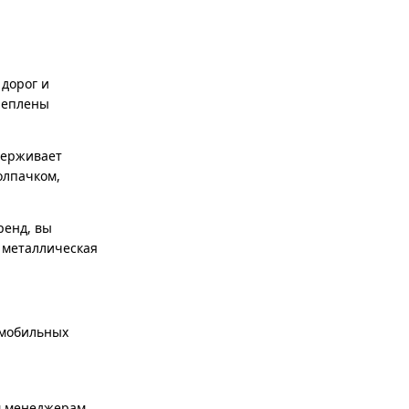
 дорог и
реплены
держивает
олпачком,
ренд, вы
 металлическая
омобильных
м менеджерам.