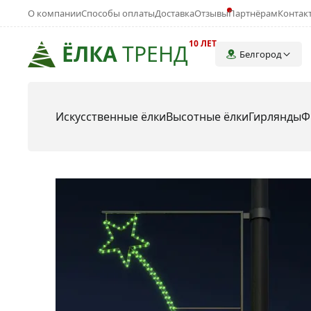
О компании
Способы оплаты
Доставка
Отзывы
Партнёрам
Контак
10 ЛЕТ
ЁЛКА
ТРЕНД
Белгород
Искусственные ёлки
Высотные ёлки
Гирлянды
Ф