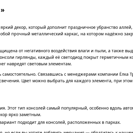
1»
яркий декор, который дополнит праздничное убранство аллей,
собой прочный металлический каркас, на котором надёжно зак
ащищена от негативного воздействия влаги и пыли, а также вы
консоли гирлянды, каждый её светодиод покрыт герметичным к
снег навредят световым элементам.
 самостоятельно. Связавшись с менеджерами компании Ёлка Т
свечения. Цвет можно выбрать для каждого элемента, при этом
ия. Этот тип консолей самый популярный, особенно вдоль авт
екор ярко заметным.
ариант подходит для консолей, расположенных в парках.
я, но если вы хотите добавить мерцания — обратитесь к наши