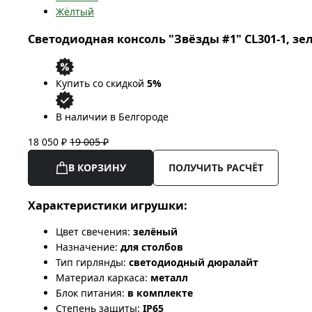
Жёлтый
Светодиодная консоль "Звёзды #1" CL301-1, зе
Купить со скидкой
5%
В наличии в Белгороде
18 050 ₽
19 005 ₽
В КОРЗИНУ
ПОЛУЧИТЬ РАСЧЁТ
Характеристики игрушки:
Цвет свечения:
зелёный
Назначение:
для столбов
Тип гирлянды:
светодиодный дюралайт
Материал каркаса:
металл
Блок питания:
в комплекте
Степень защиты:
IP65