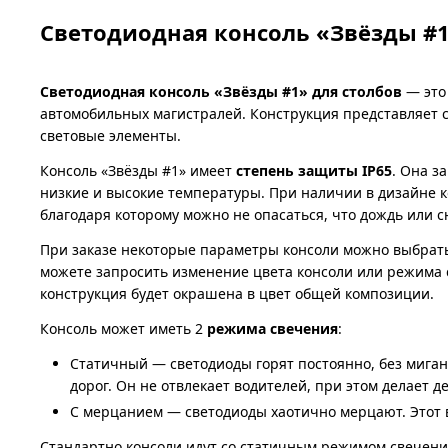
Светодиодная консоль «Звёзды #
Светодиодная консоль «Звёзды #1» для столбов
— это 
автомобильных магистралей. Конструкция представляет 
световые элементы.
Консоль «Звёзды #1» имеет
степень защиты IP65
. Она з
низкие и высокие температуры. При наличии в дизайне 
благодаря которому можно не опасаться, что дождь или 
При заказе некоторые параметры консоли можно выбрать
можете запросить изменение цвета консоли или режима 
конструкция будет окрашена в цвет общей композиции.
Консоль может иметь 2
режима свечения
:
Статичный — светодиоды горят постоянно, без миган
дорог. Он не отвлекает водителей, при этом делает д
С мерцанием — светодиоды хаотично мерцают. Этот в
Стандартно консоли идут со статичным режимом свечени