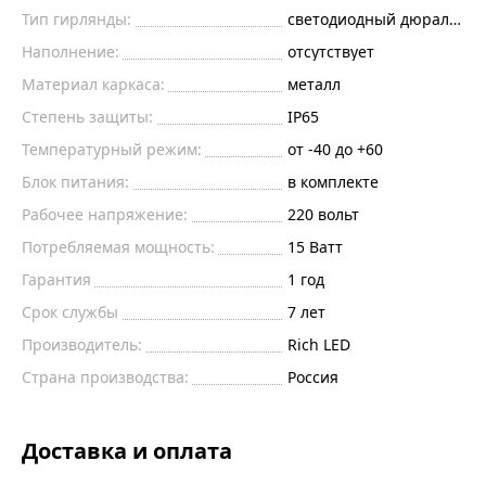
Тип гирлянды:
светодиодный дюралайт
Наполнение:
отсутствует
Материал каркаса:
металл
Степень защиты:
IP65
Температурный режим:
от -40 до +60
Блок питания:
в комплекте
Рабочее напряжение:
220
вольт
Потребляемая мощность:
15
Ватт
Гарантия
1 год
Срок службы
7 лет
Производитель:
Rich LED
Страна производства:
Россия
Доставка и оплата