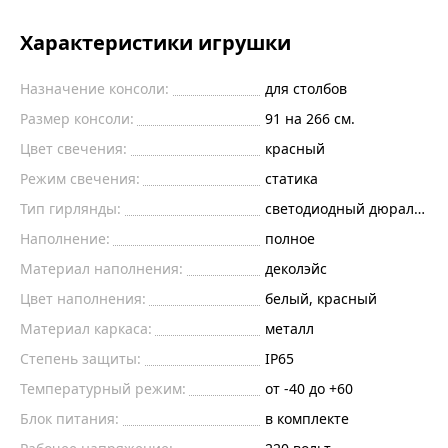
Характеристики игрушки
Назначение консоли:
для столбов
Размер консоли:
91 на 266 см.
Цвет свечения:
красный
Режим свечения:
статика
Тип гирлянды:
светодиодный дюралайт
Наполнение:
полное
Материал наполнения:
деколэйс
Цвет наполнения:
белый, красный
Материал каркаса:
металл
Степень защиты:
IP65
Температурный режим:
от -40 до +60
Блок питания:
в комплекте