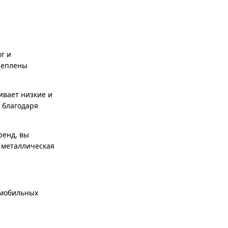
г и
реплены
ивает низкие и
 благодаря
ренд, вы
 металлическая
омобильных