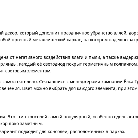
й декор, который дополнит праздничное убранство аллей, доро
собой прочный металлический каркас, на котором надёжно зак
ена от негативного воздействия влаги и пыли, а также выдерж
ирлянды, каждый её светодиод покрыт герметичным колпачком,
дят световым элементам.
 самостоятельно. Связавшись с менеджерами компании Ёлка Т
свечения. Цвет можно выбрать для каждого элемента, при этом
ия. Этот тип консолей самый популярный, особенно вдоль авт
екор ярко заметным.
ариант подходит для консолей, расположенных в парках.