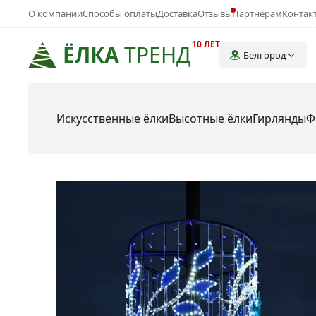
О компании
Способы оплаты
Доставка
Отзывы
Партнёрам
Контак
10 ЛЕТ
ЁЛКА
ТРЕНД
Белгород
Искусственные ёлки
Высотные ёлки
Гирлянды
Ф