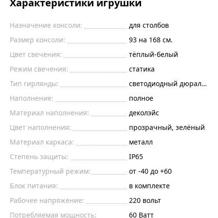
Характеристики игрушки
Назначение консоли:
для столбов
Размер консоли:
93 на 168 см.
Цвет свечения:
тёплый-белый
Режим свечения:
статика
Тип гирлянды:
светодиодный дюралайт
Наполнение:
полное
Материал наполнения:
деколэйс
Цвет наполнения:
прозрачный, зелёный
Материал каркаса:
металл
Степень защиты:
IP65
Температурный режим:
от -40 до +60
Блок питания:
в комплекте
Рабочее напряжение:
220
вольт
Потребляемая мощность:
60
Ватт