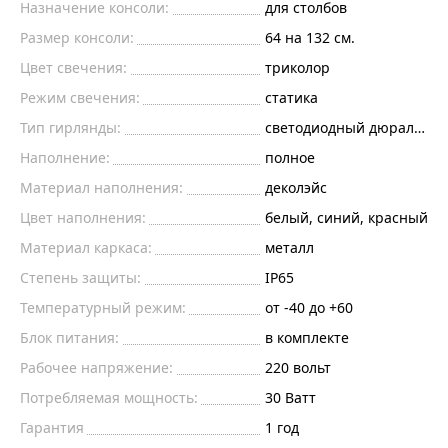
Назначение консоли:
для столбов
Размер консоли:
64 на 132 см.
Цвет свечения:
триколор
Режим свечения:
статика
Тип гирлянды:
светодиодный дюралайт
Наполнение:
полное
Материал наполнения:
деколэйс
Цвет наполнения:
белый, синий, красный
Материал каркаса:
металл
Степень защиты:
IP65
Температурный режим:
от -40 до +60
Блок питания:
в комплекте
Рабочее напряжение:
220
вольт
Потребляемая мощность:
30
Ватт
Гарантия
1 год