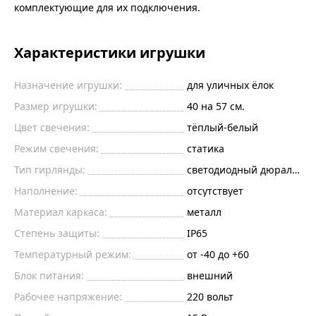
комплектующие для их подключения.
Характеристики игрушки
Назначение игрушки:
для уличных ёлок
Размер игрушки:
40 на 57 см.
Цвет свечения:
тёплый-белый
Режим свечения:
статика
Тип гирлянды:
светодиодный дюралайт
Наполнение:
отсутствует
Материал каркаса:
металл
Степень защиты:
IP65
Температурный режим:
от -40 до +60
Блок питания:
внешний
Рабочее напряжение:
220
вольт