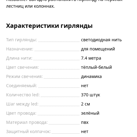
лестниц или колоннах.
Характеристики гирлянды
Тип гирлянды:
светодиодная нить
Назначение:
для помещений
Длина нити:
7.4
метра
Цвет свечения:
тёплый-белый
Режим свечения:
динамика
Соединяемый:
нет
Количество led:
370
штук
Шаг между led:
2
см
Цвет провода:
зелёный
Материал провода:
пвх
Защитный колпачок:
нет