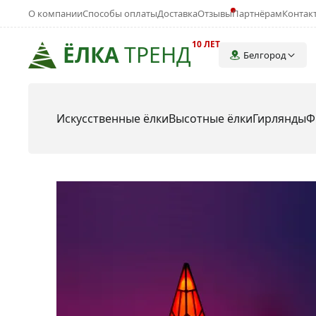
О компании
Способы оплаты
Доставка
Отзывы
Партнёрам
Контак
10 ЛЕТ
ЁЛКА
ТРЕНД
Белгород
Искусственные ёлки
Высотные ёлки
Гирлянды
Ф