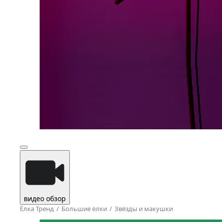
видео обзор
Ёлка Тренд
Большие ёлки
Звёзды и макушки