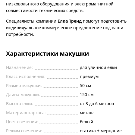
низковольтного оборудования и электромагнитной
совместимости технических средств.
Специалисты компании
Ёлка Тренд
помогут подготовить
индивидуальное коммерческое предложение под ваши
потребности.
Характеристики макушки
Назначение:
для уличной ёлки
Класс исполнения:
премиум
Размер макушки:
50 см
Длина макушки:
150 см
Высота ёлки:
от 3 до 6 метров
Материал каркаса:
металл
Цвет свечения:
белый
Режим свечения:
статика + мерцание