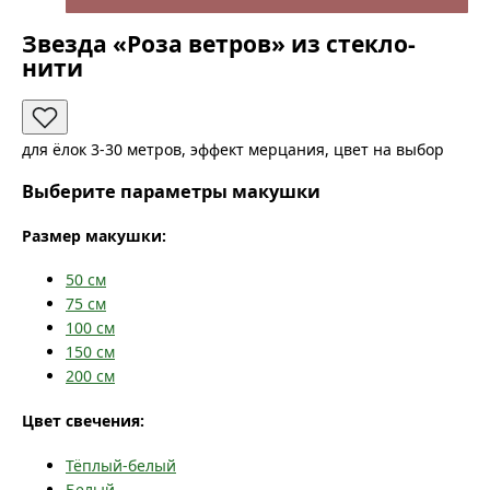
Звезда «Роза ветров» из стекло-
нити
для ёлок 3-30 метров, эффект мерцания, цвет на выбор
Выберите параметры макушки
Размер макушки:
50
см
75
см
100
см
150
см
200
см
Цвет свечения:
Тёплый-белый
Белый