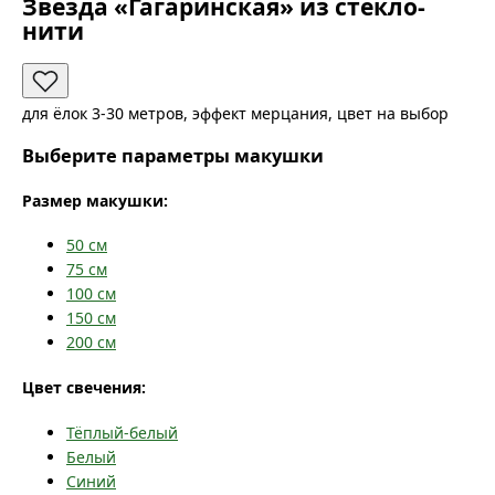
Звезда «Гагаринская» из стекло-
нити
для ёлок 3-30 метров, эффект мерцания, цвет на выбор
Выберите параметры макушки
Размер макушки:
50
см
75
см
100
см
150
см
200
см
Цвет свечения:
Тёплый-белый
Белый
Синий