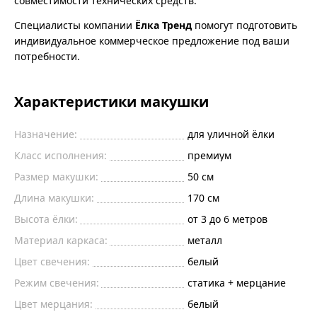
совместимости технических средств.
Специалисты компании
Ёлка Тренд
помогут подготовить
индивидуальное коммерческое предложение под ваши
потребности.
Характеристики макушки
Назначение:
для уличной ёлки
Класс исполнения:
премиум
Размер макушки:
50 см
Длина макушки:
170 см
Высота ёлки:
от 3 до 6 метров
Материал каркаса:
металл
Цвет свечения:
белый
Режим свечения:
статика + мерцание
Цвет мерцания:
белый