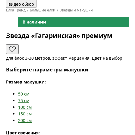
видео обзор
Ёлка Тренд
Большие ёлки
Звёзды и макушки
В наличии
Звезда «Гагаринская» премиум
для ёлок 3-30 метров, эффект мерцания, цвет на выбор
Выберите параметры макушки
Размер макушки:
50
см
75
см
100
см
150
см
200
см
Цвет свечения: