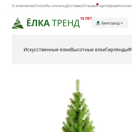
О компании
Способы оплаты
Доставка
Отзывы
Партнёрам
Контак
10 ЛЕТ
ЁЛКА
ТРЕНД
Белгород
Искусственные ёлки
Высотные ёлки
Гирлянды
Ф