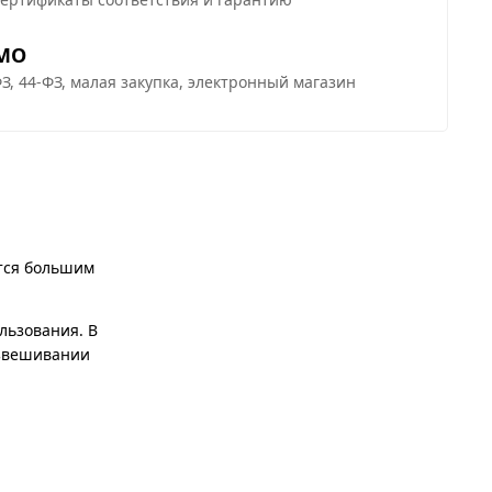
 МО
З, 44-ФЗ, малая закупка, электронный магазин
ются большим
льзования. В
азвешивании