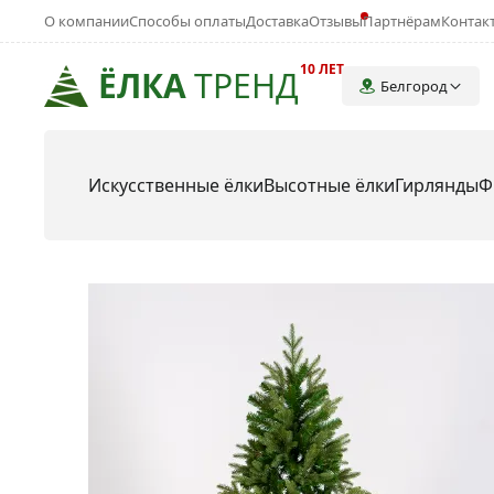
О компании
Способы оплаты
Доставка
Отзывы
Партнёрам
Контак
10 ЛЕТ
ЁЛКА
ТРЕНД
Белгород
Искусственные ёлки
Высотные ёлки
Гирлянды
Ф