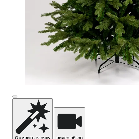
Оживить ёлочку
видео обзор