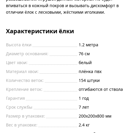
впиваться в кожный покров и вызывать дискомфорт в
отличии ёлок с лесковыми, жёсткими иголками.
Характеристики ёлки
Высота ёлки
1.2
метра
Диаметр основания:
76
см
Цвет хвои:
белый
Материал хвои:
плёнка пвх
Количество веток:
154
штуки
Крепление веток:
отгибаются от ствола
Гарантия
1 год
Срок службы
7 лет
Размер в упаковке:
200х200х800 мм
Вес в упаковке:
2.4 кг