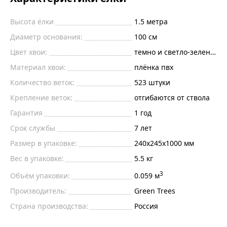
Высота ёлки
1.5
метра
Диаметр основания:
100
см
Цвет хвои:
темно и светло-зеленый
Материал хвои:
плёнка пвх
Количество веток:
523
штуки
Крепление веток:
отгибаются от ствола
Гарантия
1 год
Срок службы
7 лет
Размер в упаковке:
240х245х1000 мм
Вес в упаковке:
5.5 кг
3
Объём упаковки:
0.059 м
Производитель:
Green Trees
Страна производства:
Россия