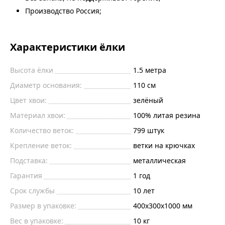
Производство Россия;
Характеристики ёлки
Высота ёлки
1.5
метра
Диаметр основания:
110
см
Цвет хвои:
зелёный
Материал хвои:
100% литая резина
Количество веток:
799
штук
Крепление веток:
ветки на крючках
Подставка:
металлическая
Гарантия
1 год
Срок службы
10 лет
Размер в упаковке:
400х300х1000 мм
Вес в упаковке:
10 кг