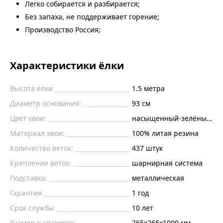
Легко собирается и разбирается;
Без запаха, не поддерживает горение;
Производство Россия;
Характеристики ёлки
Высота ёлки
1.5
метра
Диаметр основания:
93
см
Цвет хвои:
насыщенный-зелёный, зе
Материал хвои:
100% литая резина
Количество веток:
437
штук
Крепление веток:
шарнирная система
Подставка:
металлическая
Гарантия
1 год
Срок службы
10 лет
Размер в упаковке:
265х265х1000 мм