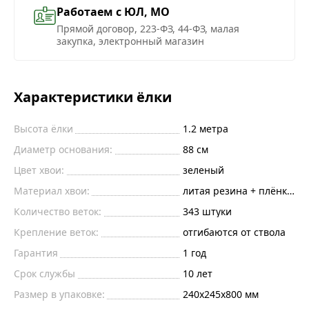
Работаем с ЮЛ, МО
Прямой договор, 223-ФЗ, 44-ФЗ, малая
закупка, электронный магазин
Характеристики ёлки
Высота ёлки
1.2
метра
Диаметр основания:
88
см
Цвет хвои:
зеленый
Материал хвои:
литая резина + плёнка пв
Количество веток:
343
штуки
Крепление веток:
отгибаются от ствола
Гарантия
1 год
Срок службы
10 лет
Размер в упаковке:
240х245х800 мм