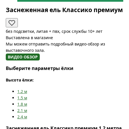
Заснеженная ель Классико премиум
без подсветки, литая + пвх, срок службы 10+ лет
Выставлена в магазине
Мы можем отправить подробный видео-обзор из
выставочного зала.
ВИДЕО ОБЗОР
Выберите параметры ёлки
Высота ёлки:
1.2
м
1.5
м
1.8
м
2.1
м
2.4
м
Заснеженная ель Классико премиум 1.2 метра