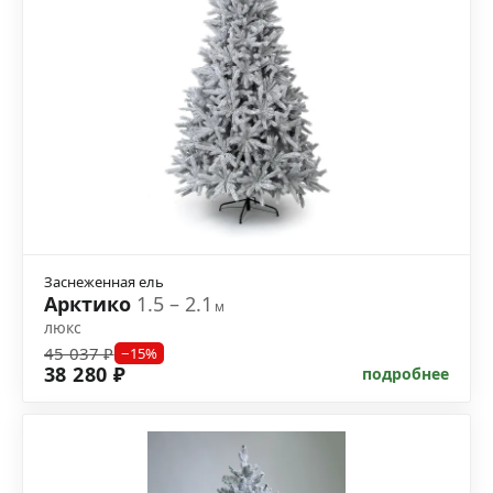
Заснеженная ель
Арктико
1.5 – 2.1
м
люкс
45 037 ₽
−15%
38 280 ₽
подробнее