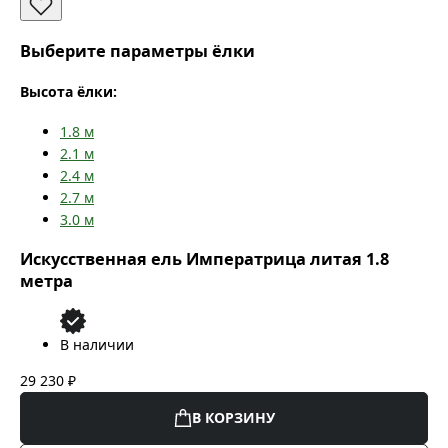
Выберите параметры ёлки
Высота ёлки:
1.8
м
2.1
м
2.4
м
2.7
м
3.0
м
Искусственная ель Императрица литая 1.8
метра
В наличии
29 230 ₽
В КОРЗИНУ