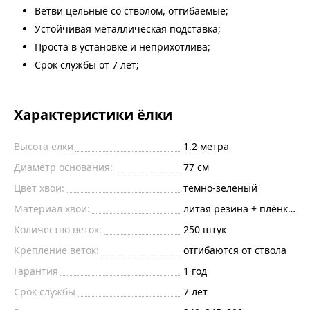
Ветви цельные со стволом, отгибаемые;
Устойчивая металлическая подставка;
Проста в установке и неприхотлива;
Срок службы от 7 лет;
Характеристики ёлки
Высота ёлки
1.2
метра
Диаметр основания:
77
см
Цвет хвои:
темно-зеленый
Материал хвои:
литая резина + плёнка пв
Количество веток:
250
штук
Крепление веток:
отгибаются от ствола
Гарантия
1 год
Срок службы
7 лет