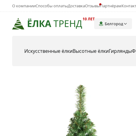
О компании
Способы оплаты
Доставка
Отзывы
Партнёрам
Контак
10 ЛЕТ
ЁЛКА
ТРЕНД
Белгород
Искусственные ёлки
Высотные ёлки
Гирлянды
Ф