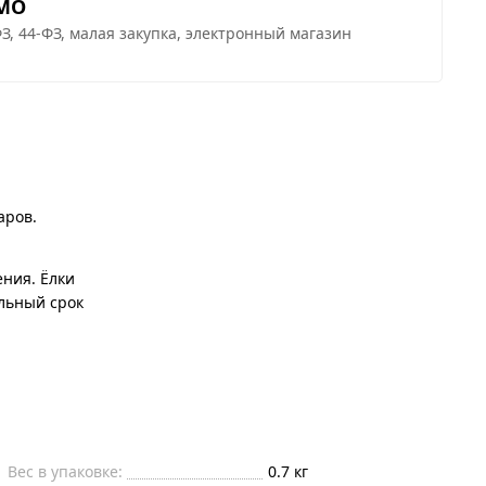
 МО
З, 44-ФЗ, малая закупка, электронный магазин
аров.
ения. Ёлки
ельный срок
Вес в упаковке:
0.7 кг