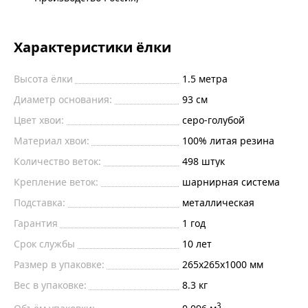
Характеристики ёлки
Высота ёлки
1.5
метра
Диаметр основания:
93
см
Цвет хвои:
серо-голубой
Материал хвои:
100% литая резина
Количество веток:
498
штук
Крепление веток:
шарнирная система
Подставка:
металлическая
Гарантия
1 год
Срок службы
10 лет
Размер в упаковке:
265х265х1000 мм
Вес в упаковке:
8.3 кг
3