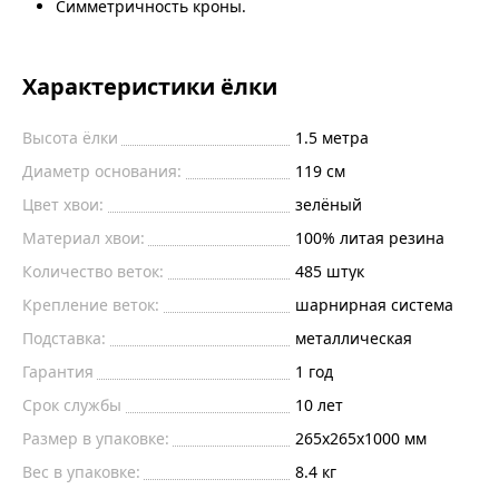
Симметричность кроны.
Характеристики ёлки
Высота ёлки
1.5
метра
Диаметр основания:
119
см
Цвет хвои:
зелёный
Материал хвои:
100% литая резина
Количество веток:
485
штук
Крепление веток:
шарнирная система
Подставка:
металлическая
Гарантия
1 год
Срок службы
10 лет
Размер в упаковке:
265х265х1000 мм
Вес в упаковке:
8.4 кг