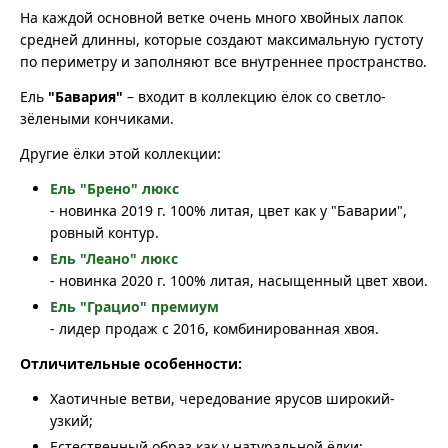
На каждой основной ветке очень много хвойных лапок
средней длинны, которые создают максимальную густоту
по периметру и заполняют все внутреннее пространство.
Ель
"Бавария"
– входит в коллекцию ёлок со светло-
зёлеными кончиками.
Другие ёлки этой коллекции:
Ель "Брено" люкс
- новинка 2019 г. 100% литая, цвет как у "Баварии",
ровный контур.
Ель "Леано" люкс
- новинка 2020 г. 100% литая, насыщенный цвет хвои.
Ель "Грацио" премиум
- лидер продаж с 2016, комбинированная хвоя.
Отличительные особенности:
Хаотичные ветви, чередование ярусов широкий-
узкий;
Естественный образ как у натуральной ёлки;