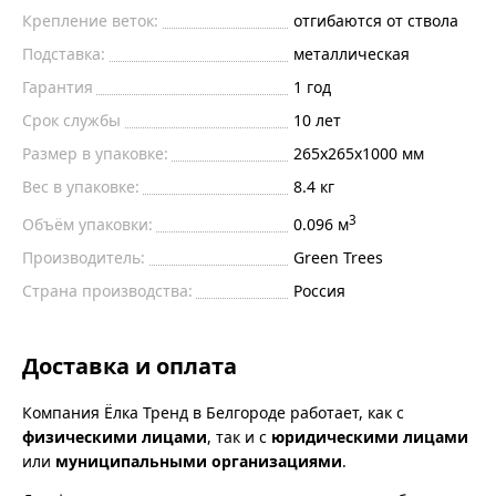
Крепление веток:
отгибаются от ствола
Подставка:
металлическая
Гарантия
1 год
Срок службы
10 лет
Размер в упаковке:
265х265х1000 мм
Вес в упаковке:
8.4 кг
3
Объём упаковки:
0.096 м
Производитель:
Green Trees
Страна производства:
Россия
Доставка и оплата
Компания Ёлка Тренд в Белгороде работает, как с
физическими лицами
, так и с
юридическими лицами
или
муниципальными организациями
.