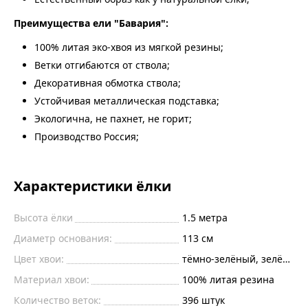
Преимущества ели "Бавария":
100% литая эко-хвоя из мягкой резины;
Ветки отгибаются от ствола;
Декоративная обмотка ствола;
Устойчивая металлическая подставка;
Экологична, не пахнет, не горит;
Производство Россия;
Характеристики ёлки
Высота ёлки
1.5
метра
Диаметр основания:
113
см
Цвет хвои:
тёмно-зелёный, зелёные 
Материал хвои:
100% литая резина
Количество веток:
396
штук