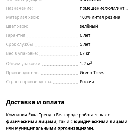
Назначение:
помещение/холл/интерье
Материал хвои:
100% литая резина
Цвет хвои:
зелёный
Гарантия
6 лет
Срок службы
5 лет
Вес в упаковке:
67 кг
3
Объём упаковки:
1.2 м
Производитель:
Green Trees
Страна производства:
Россия
Доставка и оплата
Компания Ёлка Тренд в Белгороде работает, как с
физическими лицами
, так и с
юридическими лицами
или
муниципальными организациями
.