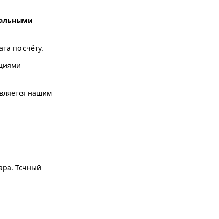
альными
та по счёту.
ациями
твляется нашим
вара. Точный