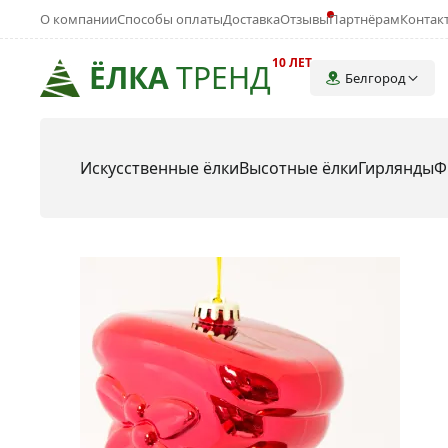
О компании
Способы оплаты
Доставка
Отзывы
Партнёрам
Контак
10 ЛЕТ
ЁЛКА
ТРЕНД
Белгород
Искусственные ёлки
Высотные ёлки
Гирлянды
Ф