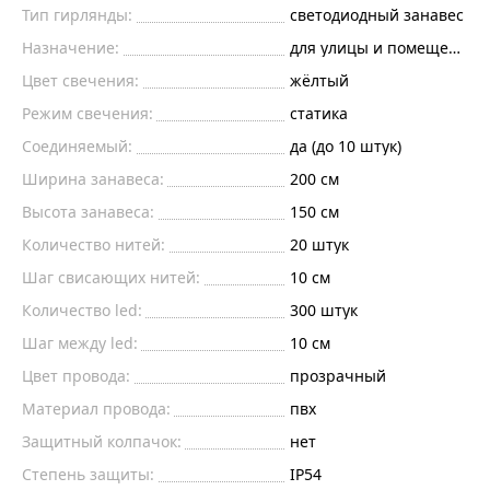
Тип гирлянды:
светодиодный занавес
Назначение:
для улицы и помещений
Цвет свечения:
жёлтый
Режим свечения:
статика
Соединяемый:
да (до 10 штук)
Ширина занавеса:
200
см
Высота занавеса:
150
см
Количество нитей:
20
штук
Шаг свисающих нитей:
10
см
Количество led:
300
штук
Шаг между led:
10
см
Цвет провода:
прозрачный
Материал провода:
пвх
Защитный колпачок:
нет
Степень защиты:
IP54