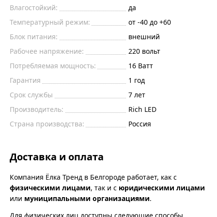
Влагостойкий:
да
Температурный режим:
от -40 до +60
Блок питания:
внешний
Рабочее напряжение:
220
вольт
Потребляемая мощность:
16
Ватт
Гарантия
1 год
Срок службы
7 лет
Производитель:
Rich LED
Страна производства:
Россия
Доставка и оплата
Компания Ёлка Тренд в Белгороде работает, как с
физическими лицами
, так и с
юридическими лицами
или
муниципальными организациями
.
Для физических лиц доступны следующие способы