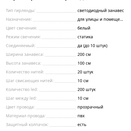
Тип гирлянды:
светодиодный занавес
Назначение:
для улицы и помещений
Цвет свечения:
белый
Режим свечения:
статика
Соединяемый:
да (до 10 штук)
Ширина занавеса:
200
см
Высота занавеса:
100
см
Количество нитей:
20
штук
Шаг свисающих нитей:
10
см
Количество led:
200
штук
Шаг между led:
10
см
Цвет провода:
прозрачный
Материал провода:
пвх
Защитный колпачок:
есть