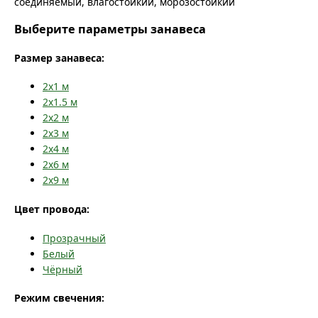
соединяемый, влагостойкий, морозостойкий
Выберите параметры занавеса
Размер занавеса:
2x1
м
2x1.5
м
2x2
м
2x3
м
2x4
м
2x6
м
2x9
м
Цвет провода:
Прозрачный
Белый
Чёрный
Режим свечения: