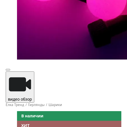
видео обзор
Ёлка Тренд
Гирлянды
Шарики
В наличии
ХИТ