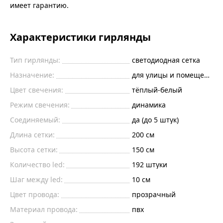
имеет гарантию.
Характеристики гирлянды
Тип гирлянды:
светодиодная сетка
Назначение:
для улицы и помещений
Цвет свечения:
тёплый-белый
Режим свечения:
динамика
Соединяемый:
да (до 5 штук)
Длина сетки:
200
см
Высота сетки:
150
см
Количество led:
192
штуки
Шаг между led:
10
см
Цвет провода:
прозрачный
Материал провода:
пвх