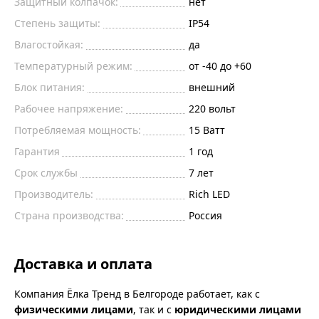
Защитный колпачок:
нет
Степень защиты:
IP54
Влагостойкая:
да
Температурный режим:
от -40 до +60
Блок питания:
внешний
Рабочее напряжение:
220
вольт
Потребляемая мощность:
15
Ватт
Гарантия
1 год
Срок службы
7 лет
Производитель:
Rich LED
Страна производства:
Россия
Доставка и оплата
Компания Ёлка Тренд в Белгороде работает, как с
физическими лицами
, так и с
юридическими лицами