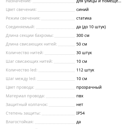
Назначение:
для улицы и помещений
Цвет свечения:
синий
Режим свечения:
статика
Соединяемый:
да (до 10 штук)
Длина секции бахромы:
300 см
Длина свисающих нитей:
50 см
Количество нитей:
30 штук
Шаг свисающих нитей:
10 см
Количество led:
112 штук
Шаг между led:
10 см
Цвет провода:
прозрачный
Материал провода:
пвх
Защитный колпачок:
нет
Степень защиты:
IP54
Влагостойкая:
да