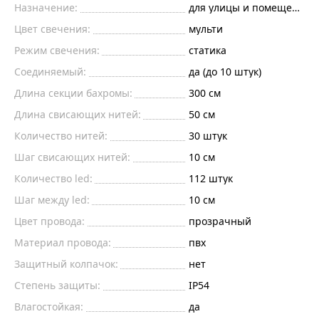
Назначение:
для улицы и помещений
Цвет свечения:
мульти
Режим свечения:
статика
Соединяемый:
да (до 10 штук)
Длина секции бахромы:
300 см
Длина свисающих нитей:
50 см
Количество нитей:
30 штук
Шаг свисающих нитей:
10 см
Количество led:
112 штук
Шаг между led:
10 см
Цвет провода:
прозрачный
Материал провода:
пвх
Защитный колпачок:
нет
Степень защиты:
IP54
Влагостойкая:
да