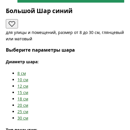
Большой Шар синий
для улицы и помещений, размер от 8 до 30 см, глянцевый
или матовый
Выберите параметры шара
Диаметр шара:
8
см
10
см
12
см
15
см
18
см
20
см
25
см
30
см
Тип покрытия: