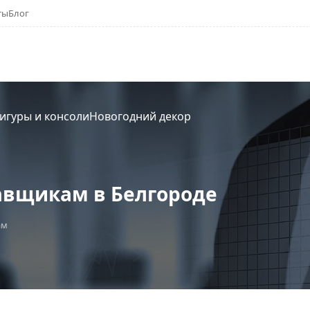
ты
Блог
игуры и консоли
Новогодний декор
авщикам в Белгороде
ам