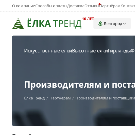
О компании
Способы оплаты
Доставка
Отзывы
Партнёрам
Контак
10 ЛЕТ
ЁЛКА
ТРЕНД
Белгород
Искусственные ёлки
Высотные ёлки
Гирлянды
Ф
Производителям и пост
Ёлка Тренд
Партнёрам
Производителям и поставщик