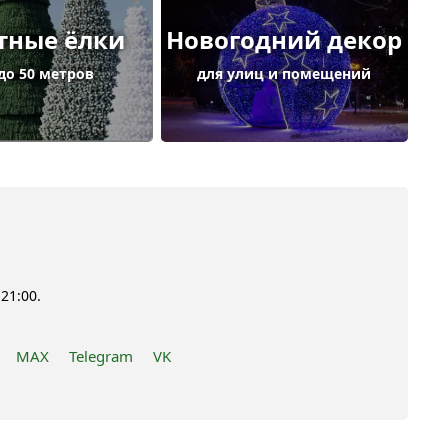
тные ёлки
Новогодний декор
 до 50 метров
для улиц и помещений
21:00.
MAX
Telegram
VK