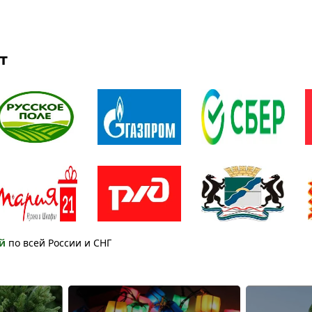
т
й
по всей России и СНГ