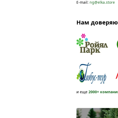
E-mail:
ng@elka.store
Нам доверяю
и еще
2000+ компани