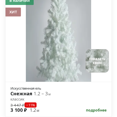
В наличии
ХИТ
показать
хвою
Искусственная ель
Снежная
1.2 – 3
м
классик
3 447 ₽
−11%
3 100 ₽
1.2
подробнее
м