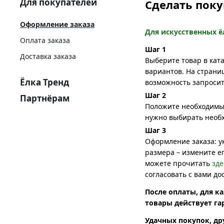
Для покупателей
Сделать поку
Оформление заказа
Для искусственных ё
Оплата заказа
Шаг 1
Доставка заказа
Выберите товар в кат
вариантов. На страни
Ёлка Тренд
возможность запросит
Шаг 2
Партнёрам
Положите необходимые
нужно выбирать необ
Шаг 3
Оформление заказа: у
размера – измените е
можете прочитать
зде
согласовать с вами до
После оплаты, для к
товары действует га
Удачных покупок, др