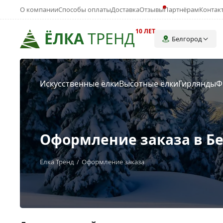
О компании
Способы оплаты
Доставка
Отзывы
Партнёрам
Контак
10 ЛЕТ
ЁЛКА
ТРЕНД
Белгород
Искусственные ёлки
Высотные ёлки
Гирлянды
Ф
Оформление заказа в Б
Ёлка Тренд
Оформление заказа