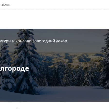
ты
Блог
игуры и консоли
Новогодний декор
елгороде