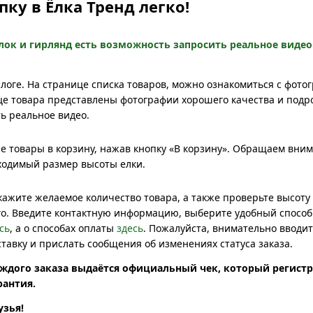
пку в Ёлка Тренд легко!
лок и гирлянд есть возможность запросить реальное видео
алоге. На странице списка товаров, можно ознакомиться с фот
це товара представлены фотографии хорошего качества и подро
ь реальное видео.
 товары в корзину, нажав кнопку «В корзину». Обращаем внима
ходимый размер высоты елки.
кажите желаемое количество товара, а также проверьте высоту 
го. Введите контактную информацию, выберите удобный способ 
сь
, а о способах оплаты
здесь
. Пожалуйста, внимательно вводи
ставку и прислать сообщения об изменениях статуса заказа.
аждого заказа выдаётся официальный чек, который регистр
рантия.
узья!