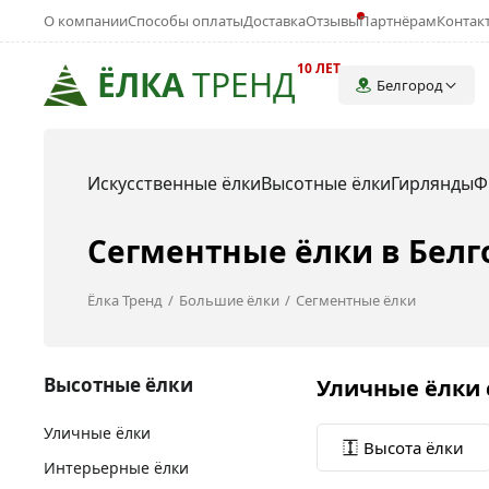
О компании
Способы оплаты
Доставка
Отзывы
Партнёрам
Контак
10 ЛЕТ
ЁЛКА
ТРЕНД
Белгород
Искусственные ёлки
Высотные ёлки
Гирлянды
Ф
Сегментные ёлки в Белг
Ёлка Тренд
Большие ёлки
Сегментные ёлки
Высотные ёлки
Уличные ёлки 
Уличные ёлки
Высота ёлки
Интерьерные ёлки