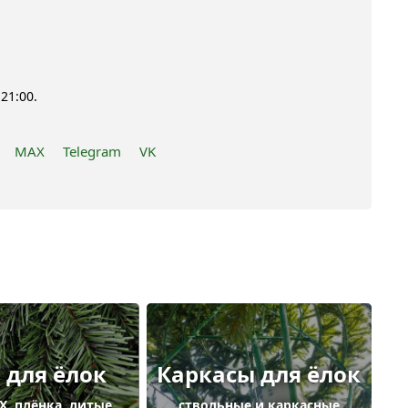
21:00.
MAX
Telegram
VK
 для ёлок
Каркасы для ёлок
Х, плёнка, литые
ствольные и каркасные