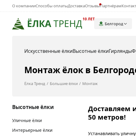
О компании
Способы оплаты
Доставка
Отзывы
Партнёрам
Контак
10 ЛЕТ
ЁЛКА
ТРЕНД
Белгород
Искусственные ёлки
Высотные ёлки
Гирлянды
Ф
Монтаж ёлок в Белгород
Ёлка Тренд
Большие ёлки
Монтаж
Высотные ёлки
Доставляем и
50 метров!
Уличные ёлки
Интерьерные ёлки
Устанавливать уличну