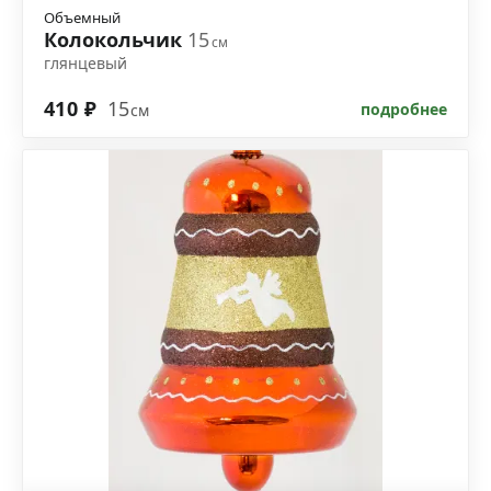
Объемный
Колокольчик
15
см
глянцевый
410 ₽
15
подробнее
см