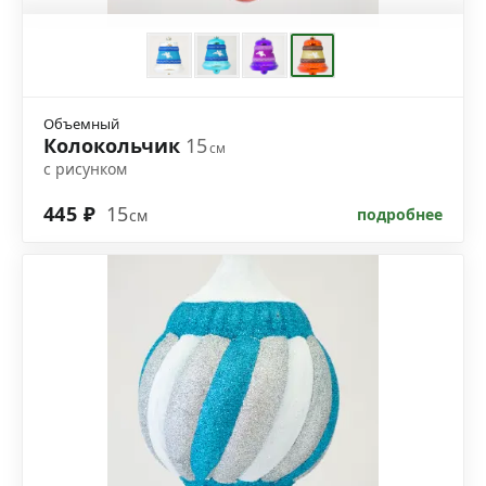
Объемный
Колокольчик
15
см
с рисунком
445 ₽
15
подробнее
см