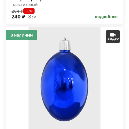
пластиковый
264 ₽
−8%
240 ₽
8
подробнее
см
В наличии
видео