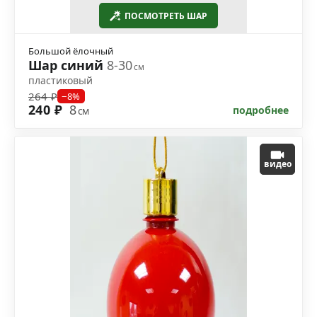
ПОСМОТРЕТЬ ШАР
Большой ёлочный
Шар синий
8-30
см
пластиковый
264 ₽
−8%
240 ₽
8
подробнее
см
видео