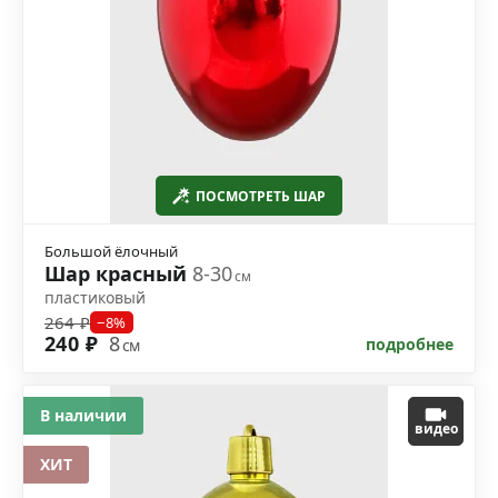
ПОСМОТРЕТЬ ШАР
Большой ёлочный
Шар красный
8-30
см
пластиковый
264 ₽
−8%
240 ₽
8
подробнее
см
В наличии
видео
ХИТ